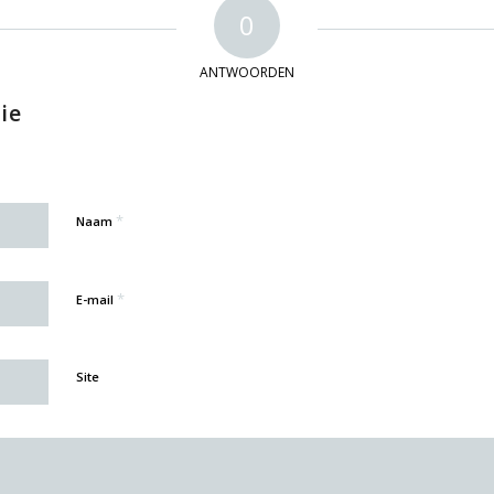
0
ANTWOORDEN
ie
*
Naam
*
E-mail
Site