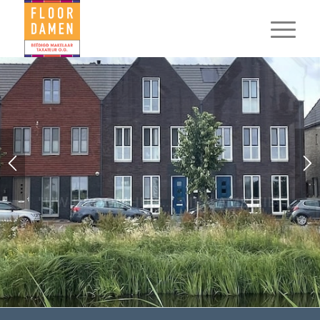
"AANKOOPMAKELAAR IN
AMERSFOORT NODIG?"
Kopers zijn lovend: “Zonder Floor was ’t niet gelukt.”