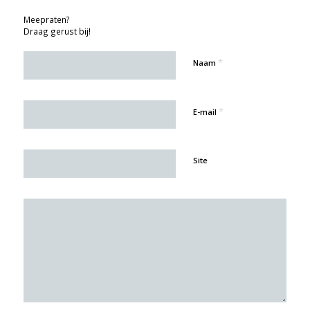
Meepraten?
Draag gerust bij!
*
Naam
*
E-mail
Site